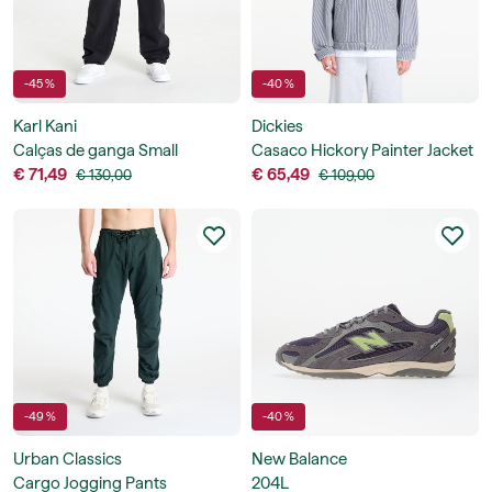
-45 %
-40 %
Karl Kani
Dickies
Calças de ganga Small
Casaco Hickory Painter Jacket
Signature Baggy Five Pocket
€ 71,49
€ 65,49
€ 130,00
€ 109,00
Denim
-49 %
-40 %
Urban Classics
New Balance
Cargo Jogging Pants
204L