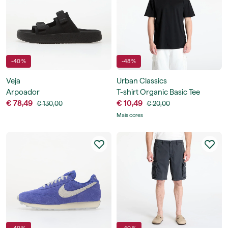
-40 %
-48 %
Veja
Urban Classics
Arpoador
T-shirt Organic Basic Tee
€ 78,49
€ 10,49
€ 130,00
€ 20,00
Mais cores