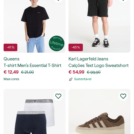
-41 %
-45 %
Queens
Karl Lagerfeld Jeans
T-shirt Men's Essential T-Shirt
Calções Text Logo Sweatshort
With Contrast Print
€ 12,49
€ 54,99
€ 21,00
€ 99,90
Mais cores
Sustentável