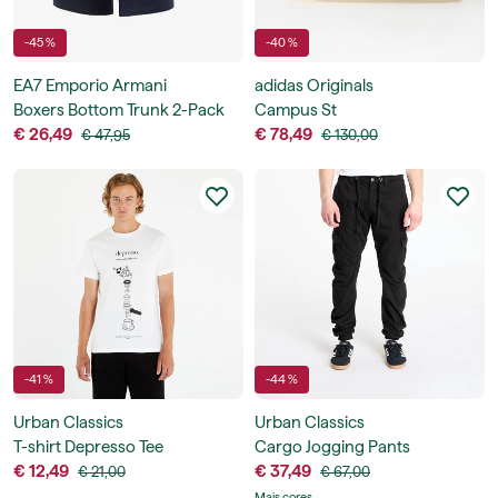
-45 %
-40 %
EA7 Emporio Armani
adidas Originals
Boxers Bottom Trunk 2-Pack
Campus St
€ 26,49
€ 78,49
€ 47,95
€ 130,00
-41 %
-44 %
Urban Classics
Urban Classics
T-shirt Depresso Tee
Cargo Jogging Pants
€ 12,49
€ 37,49
€ 21,00
€ 67,00
Mais cores