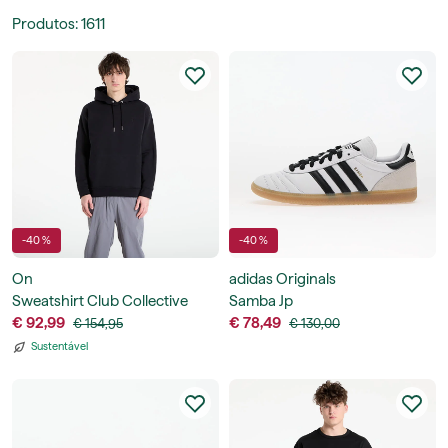
Produtos
:
1611
-40 %
-40 %
On
adidas Originals
Sweatshirt Club Collective
Samba Jp
Hoodie
€ 92,99
€ 78,49
€ 154,95
€ 130,00
Sustentável