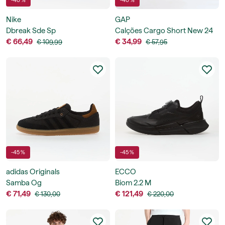
-40 %
-40 %
Nike
GAP
Dbreak Sde Sp
Calções Cargo Short New 24
€ 66,49
€ 34,99
€ 109,99
€ 57,95
-45 %
-45 %
adidas Originals
ECCO
Samba Og
Biom 2.2 M
€ 71,49
€ 121,49
€ 130,00
€ 220,00