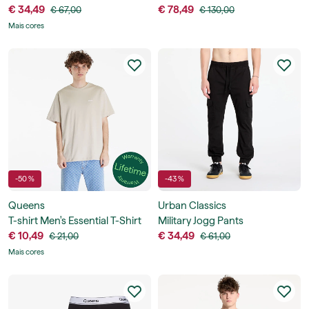
€ 34,49
€ 78,49
€ 67,00
€ 130,00
Mais cores
-50 %
-43 %
Queens
Urban Classics
T-shirt Men's Essential T-Shirt
Military Jogg Pants
With Contrast Print
€ 10,49
€ 34,49
€ 21,00
€ 61,00
Mais cores