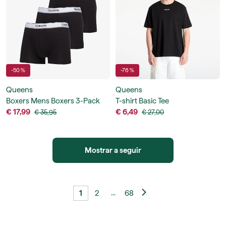
-50 %
-76 %
Queens
Queens
Boxers Mens Boxers 3-Pack
T-shirt Basic Tee
€ 17,99
€ 6,49
€ 35,95
€ 27,00
Mostrar a seguir
...
1
2
68