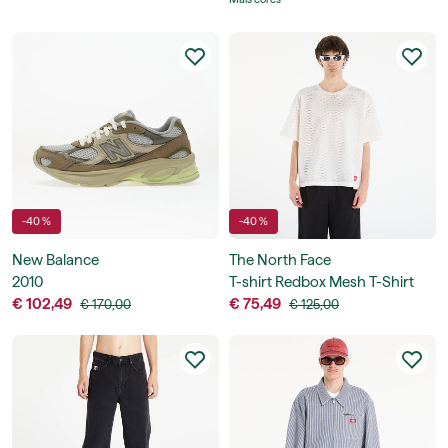
-40 %
-40 %
New Balance
The North Face
2010
T-shirt Redbox Mesh T-Shirt
€ 102,49
€ 75,49
€ 170,00
€ 125,00